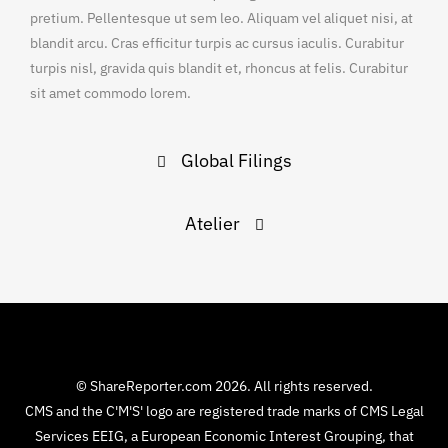
pretium. Pellentesque ut sem leo. Aliquam vel aliquet nisi, at
blandit arcu. Cras efficitur turpis ac cursus iaculis. Curabitur
turpis nisl, gravida quis blandit et, rhoncus at felis. Curabitur
sit amet commodo lorem.
Post
Global Filings
navigation
Atelier
© ShareReporter.com 2026. All rights reserved.
CMS and the C'M'S' logo are registered trade marks of CMS Legal
Services EEIG, a European Economic Interest Grouping, that